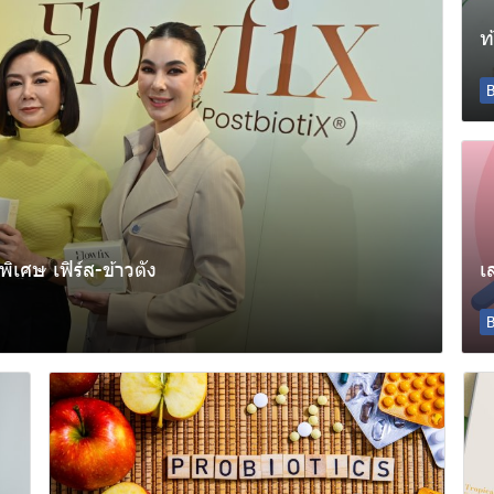
B
ิเศษ เฟิร์ส-ข้าวตัง
B