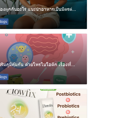
ท้องผูกกินอะไร แนะนำอาหารเป็นมิตรต่อลำไส้ ช่วยให้ขับถ่ายดี
logs
เสริมภูมิคุ้มกัน ด้วยโพรไบโอติก เรื่องที่คนรักสุขภาพต้องรู้
logs