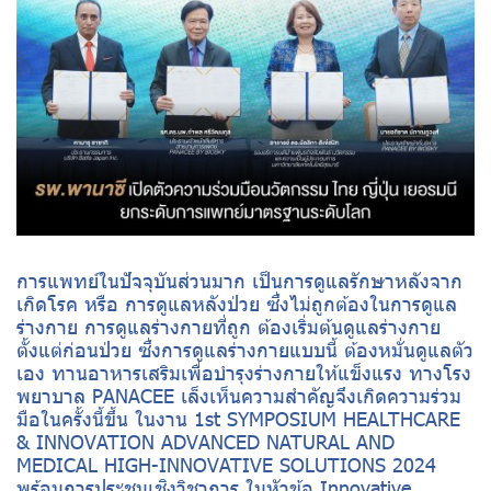
การแพทย์ในปัจจุบันส่วนมาก เป็นการดูแลรักษาหลังจาก
เกิดโรค หรือ การดูแลหลังป่วย ซึ่งไม่ถูกต้องในการดูแล
ร่างกาย การดูแลร่างกายที่ถูก ต้องเริ่มต้นดูแลร่างกาย
ตั้งแต่ก่อนป่วย ซึ่งการดูแลร่างกายแบบนี้ ต้องหมั่นดูแลตัว
เอง ทานอาหารเสริมเพื่อบำรุงร่างกายให้แข็งแรง ทางโรง
พยาบาล PANACEE เล็งเห็นความสำคัญจึงเกิดความร่วม
มือในครั้งนี้ขึ้น ในงาน 1st SYMPOSIUM HEALTHCARE
& INNOVATION ADVANCED NATURAL AND
MEDICAL HIGH-INNOVATIVE SOLUTIONS 2024
พร้อมการประชุมเชิงวิชาการ ในหัวข้อ Innovative