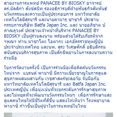
สายงานการแพทย์ PANACEE BY BIOSKY อาจารย์
ดร.มัลลิกา สังข์สนิท รองอธิการบดีฝ่ายพันธกิจสัมพันธ์
นวัตกรรมและความเป็นผู้ประกอบการ มหาวิทยาลัย
เทคโนโลยีสุรนารี และนายคามารุ ซาซากิ ประธาน
กรรมการบริษัท Batfa Japan Inc. และ นายอภิชาต ป
ภาณภูวงศ์ ประธานเจ้าหน้าที่บริหาร PANACEE BY
BIOSKY เป็นผู้ร่วมลงนาม พร้อมด้วยได้รับเกียรติจาก
ฯพณฯ ท่าน มาซาโตะ โอตากะ เอกอัครราชทูตญี่ปุ่น
ประจำประเทศไทย และนพ. สุระ วิเศษศักดิ์ อธิบดีกรม
สนับสนุนบริการสุขภาพ เป็นสักขีพยานในการลงนามความ
ร่วมมือ
ในการจัดงานครั้งนี้ เป็นการร่วมมือเพื่อคิดค้นนวัตกรรม
ใหม่จาก แบรนด์ พานาซี มีความเชี่ยวชาญในการดูแล
สุขภาพผสมผสานกับ เวชศาสตร์ชะลอวัย จับมือกับ
มหาวิทยาลัยเทคโนโลยีสุรนารี และ Batfa Japan Inc.
ประเทศญี่ปุ่น เพื่อมุ่งเน้นที่จะยกระดับการรักษาสุขภาพ
และไม่หยุดที่จะพัฒนานวัตกรรมใหม่ๆ เพื่อการรักษาและ
ดูแลคนไทยให้มีชีวิตที่ดีขึ้น แสดงให้เห็นว่า โรงพยาบาล
พานาซี ก้าวขึ้นเป็นผู้นำในการแพทย์ในไทย