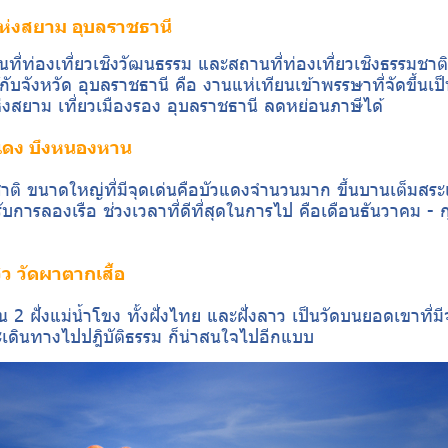
ห่งสยาม อุบลราชธานี
ที่ท่องเที่ยวเชิงวัฒนธรรม และสถานที่ท่องเที่ยวเชิงธรรมชาต
ให้กับจังหวัด อุบลราชธานี คือ งานแห่เทียนเข้าพรรษาที่จัดขึ้นเ
งสยาม เที่ยวเมืองรอง อุบลราชธานี ลดหย่อนภาษีได้
วแดง บึงหนองหาน
ติ ขนาดใหญ่ที่มีจุดเด่นคือบัวแดงจำนวนมาก ขึ้นบานเต็มสระ
ับการลองเรือ ช่วงเวลาที่ดีที่สุดในการไป คือเดือนธันวาคม - กุ
ว วัดผาตากเสื้อ
็น 2 ฝั่งแม่น้ำโขง ทั้งฝั่งไทย และฝั่งลาว เป็นวัดบนยอดเขาที่มี
ะเดินทางไปปฎิบัติธรรม ก็น่าสนใจไปอีกแบบ