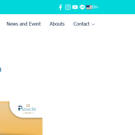
EN
News and Event
Abouts
Contact
า