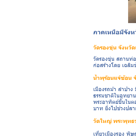
ภาคเหนือมีจังห
วัดรองขุ่น จังหวั
วัดรองขุ่น สถานท
ก่อสร้างโดย เฉลิม
น้ำพุร้อนแจ้ซ้อน
เมืองรถม้า ลำปาง ม
ธรรมชาติในอุทยานแห
พระอาทิตย์ขึ้นในตอ
บาท ยิ่งไปช่วงปลา
วัดใหญ่ พระพุทธ
เที่ยวเมืองรอง พิษ