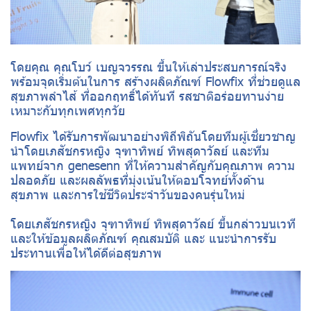
โดยคุณ คุณโบว์ เบญจวรรณ ขึ้นให้เล่าประสบการณ์จริง
พร้อมจุดเริ่มต้นในการ สร้างผลิตภัณฑ์ Flowfix ที่ช่วยดูแล
สุขภาพลำไส้ ที่ออกฤทธิ์ได้ทันที รสชาติอร่อยทานง่าย
เหมาะกับทุกเพศทุกวัย
Flowfix ได้รับการพัฒนาอย่างพิถีพิถันโดยทีมผู้เชี่ยวชาญ
นำโดยเภสัชกรหญิง จุฑาทิพย์ ทิพสุดาวัลย์ และทีม
แพทย์จาก genesenn ที่ให้ความสำคัญกับคุณภาพ ความ
ปลอดภัย และผลลัพธที่มุ่งเน้นให้ตอบโจทย์ทั้งด้าน
สุขภาพ และการใช้ชีวิตประจำวันของคนรุ่นใหม่
โดยเภสัชกรหญิง จุฑาทิพย์ ทิพสุดาวัลย์ ขึ้นกล่าวบนเวที
และให้ข้อมูลผลิตภัณฑ์ คุณสมบัติ และ แนะนำการรับ
ประทานเพื่อให้ได้ดีต่อสุขภาพ