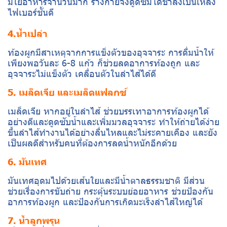
มีใยอาหารจำนวนมาก ร่างกายจึงดูดซึมได้ช้าลงเป็นเหล่ง
ไฟเบอร์ชั้นดี
4.น้ำเปล่า
ท้องผูกมีสาเหตุจากการแข็งตัวของอุจจาระ การดื่มน้ำให้
เพียงพอวันละ 6-8 แก้ว ก็ช่วยลดอาการท้องถูก และ
อุจจาระไม่แข็งตัว เคลื่อนตัวในลำไส้ได้ดี
5. เมล็ดเจีย และเมล็ดแฟลกซ์
เมล็ดเจีย หากอยู่ในลำไส้ ช่วยบรรเทาอาการท้องผูกได้
อย่างดีและดูดซับน้ำและเพิ่มมวลอุจจาระ ทำให้ถ่ายได้ง่าย
ขึ้นลำไส้ทำงานได้อย่างลื่นไหลและไม่ระคายเคือง และยัง
เป็นผลดีสำหรับคนที่ต้องการลดน้ำหนักอีกด้วย
6. มันเทศ
มันเทศอุดมไปด้วยเส้นใยและมีน้ำตาลธรรมชาติ มีส่วน
ช่วยเรื่องการขับถ่าย กระตุ้นระบบย่อยอาหาร ช่วยป้องกัน
อาการท้องผูก และป้องกันการเกิดมะเร็งลำไส้ใหญ่ได้
7. น้ำลูกพรุน