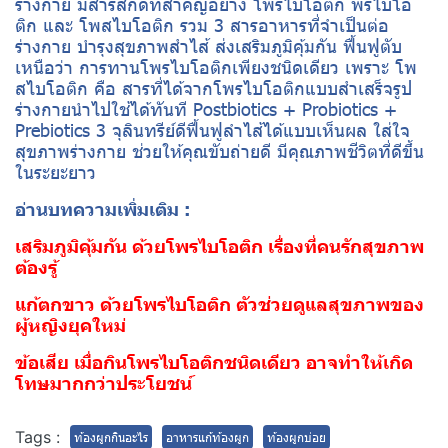
ร่างกาย มีสารสกัดที่สำคัญอย่าง โพรไบโอติก พรีไบโอ
ติก และ โพสไบโอติก รวม 3 สารอาหารที่จำเป็นต่อ
ร่างกาย บำรุงสุขภาพสำไส้ ส่งเสริมภูมิคุ้มกัน ฟื้นฟูตับ
เหนือว่า การทานโพรไบโอติกเพียงชนิดเดียว เพราะ โพ
สไบโอติก คือ สารที่ได้จากโพรไบโอติกแบบสำเสร็จรูป
ร่างกายนำไปใช้ได้ทันที Postbiotics + Probiotics +
Prebiotics 3 จุลินทรีย์ดีฟื้นฟูลำไส้ได้แบบเห็นผล ใส่ใจ
สุขภาพร่างกาย ช่วยให้คุณขับถ่ายดี มีคุณภาพชีวิตที่ดีขึ้น
ในระยะยาว
อ่านบทความเพิ่มเติม :
เสริมภูมิคุ้มกัน ด้วยโพรไบโอติก เรื่องที่คนรักสุขภาพ
ต้องรู้
แก้ตกขาว ด้วยโพรไบโอติก ตัวช่วยดูแลสุขภาพของ
ผู้หญิงยุคใหม่
ข้อเสีย เมื่อกินโพรไบโอติกชนิดเดียว อาจทำให้เกิด
โทษมากกว่าประโยชน์
Tags :
ท้องผูกกินอะไร
อาหารแก้ท้องผูก
ท้องผูกบ่อย