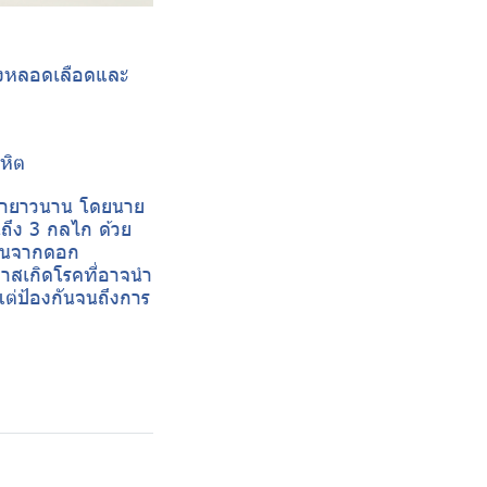
องหลอดเลือดและ
หิต
วลายาวนาน โดยนาย
ถึง 3 กลไก ด้วย
ตินจากดอก
กาสเกิดโรคที่อาจนำ
แต่ป้องกันจนถึงการ