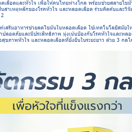
อดเลือดและหัวใจ เพื่อให้คนไทยห่างไกล พร้อมช่วยสลายไขม
ป็นสาเหตุหลักของโรคหัวใจ และหลอดเลือด ร่วมคิดค้นและวิ
 2
ัณฑ์เสริมอาหารช่วยลดไขมันในหลอดเลือด ใช้เทคโนโลยีสมัยใ
จัยว่าปลอดภัยและมีประสิทธิภาพ มุ่งเน้นป้องกันโรคหัวใจและห
่อสุขภาพหัวใจ และหลอดเลือดที่ยั่งยืนในระยะยาว ด้วย 3 กลไก