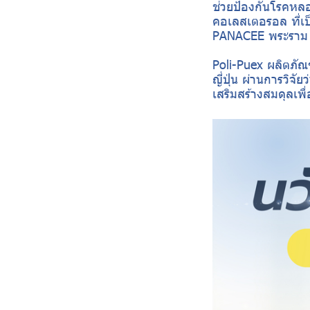
ช่วยป้องกันโรคหล
คอเลสเตอรอล ที่เ
PANACEE พระราม
​Poli-Puex ผลิตภ
ญี่ปุ่น ผ่านการวิ
เสริมสร้างสมดุลเพื