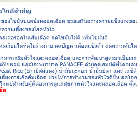
ลไกที่สำคัญ
วของไขมันบนผนังหลอดเลือด ช่วยเสริมสร้างความแข็งแรงข
ดความเสี่ยงของโรคหัวใจ
เตอรอลในเส้นเลือด ลดไขมันไม่ดี เพิ่มไขมันดี
ไหลเวียนโลหิตในร่างกาย ลดปัญหาเลือดแข็งตัว ลดความดันโล
x อาหารเสริมหัวใจและหลอดเลือด และการพัฒนาสูตรมาเป็นเ
ญัติปิยพจน์ และโรงพยาบาล PANACEE ด้วยคุณสมบัติที่โดดเด่น
ast Rice (ข้าวยีสต์แดง) น้ำมันมะกอก น้ำมันปลา และ เลซิ
ี่ยงการเกิดลิ่มเลือด ช่วยให้การทำงานของหัวใจดีขึ้น ลดโอ
อบโจทย์สำหรับผู้ที่ต้องการดูแลสุขภาพหัวใจและหลอดเลือด ตั้ง
ื้อ