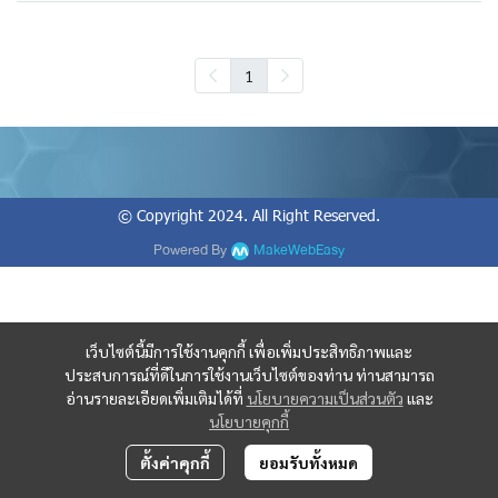
1
© Copyright 2024. All Right Reserved.
Powered By
MakeWebEasy
เว็บไซต์นี้มีการใช้งานคุกกี้ เพื่อเพิ่มประสิทธิภาพและ
ประสบการณ์ที่ดีในการใช้งานเว็บไซต์ของท่าน ท่านสามารถ
อ่านรายละเอียดเพิ่มเติมได้ที่
นโยบายความเป็นส่วนตัว
และ
นโยบายคุกกี้
ตั้งค่าคุกกี้
ยอมรับทั้งหมด