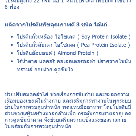
โปรตีนสูงถึง 22 กรัม ต่อ 1 หน่วยบริโภค เทียบเท่าไข่ขาว
6 ฟอง
ผลิตจากโปรตีนพืชคุณภาพดี 3 ชนิด ได้แก่
โปรตีนถั่วเหลือง ไอโซเลต ( Soy Protein Isolate )
โปรตีนถั่วลันเตา ไอโซเลต ( Pea Protein Isolate )
โปรตีนอัลมอนด์ ( Almond Protein )
ไร้น้ำตาล แคลอรี่ คอเลสเตอรอลต่ำ ปราศจากไขมัน
ทรานส์ ย่อยง่าย ดูดซึมไว
ช่วยปรับสมดุลลำไส้ ช่วยเรื่องการขับถ่าย และชะลอความ
เสื่อมของเซลล์ในร่างกาย และเสริมการทำงานในทุกระบบ
ช่วยในการควบคุมน้ำหนัก ทดแทนมื้ออาหาร โดยโปรตีนมี
ส่วนช่วยเสริมสร้างมวลกล้ามเนื้อ กระตุ้นการเผาผลาญ ลด
การดูดซึมน้ำตาล จึงช่วยเสริมความแข็งแรงของร่างกาย
ไปพร้อมกับการควบคุมน้ำหนัก