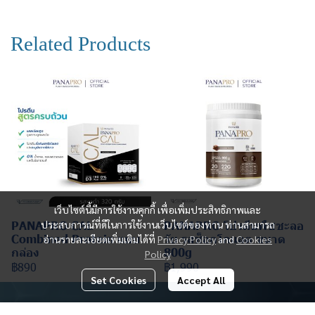
Related Products
เว็บไซต์นี้มีการใช้งานคุกกี้ เพื่อเพิ่มประสิทธิภาพและ
PANAPRO CAL
ประสบการณ์ที่ดีในการใช้งานเว็บไซต์ของท่าน ท่านสามารถ
PANAPRO โปรตีนพืชชะลอ
Combined Protein แบบ
วัย รสช็อกโกแลต ขนาด
อ่านรายละเอียดเพิ่มเติมได้ที่
Privacy Policy
and
Cookies
กล่อง
800g
Policy
฿890
฿1,990
Set Cookies
Accept All