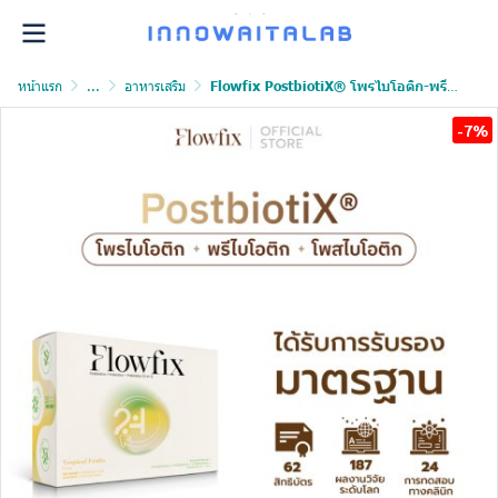
หน้าแรก
...
อาหารเสริม
Flowfix PostbiotiX® โพรไบโอติก-พรีไบโอติก-โพสไบโอติก รสทรอปิคอลฟรุต
-7%