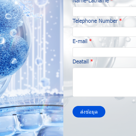
Name-Latname
Telephone Number
E-mail
Deatail
ส่งข้อมูล