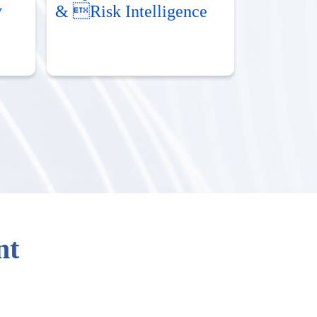
y
& Risk Intelligence
nt